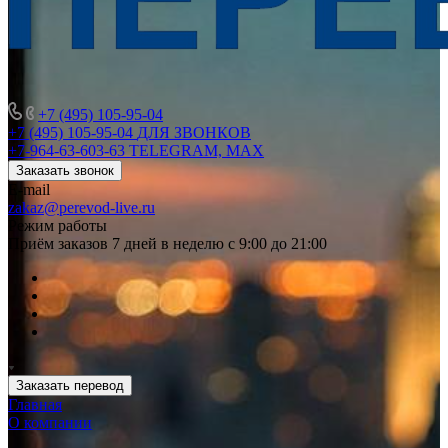
+7 (495) 105-95-04
+7 (495) 105-95-04
ДЛЯ ЗВОНКОВ
+7-964-63-603-63
TELEGRAM, MAX
Заказать звонок
E-mail
zakaz@perevod-live.ru
Режим работы
Приём заказов 7 дней в неделю с 9:00 до 21:00
Заказать перевод
Главная
О компании