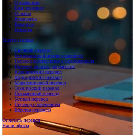
О компании
Нам доверяют
Отзывы
Реквизиты
Вакансии
Новости
Услуги и цены
Срочный перевод
Нотариальный перевод паспорта
Перевод водительского удостоверения
Перевод личных документов
Юридический перевод
Медицинский перевод
Маркетинговый перевод
Технический перевод
Письменный перевод
Устный перевод
Перевод с заверением
Вёрстка перевода
Оплатить перевод
Наши офисы